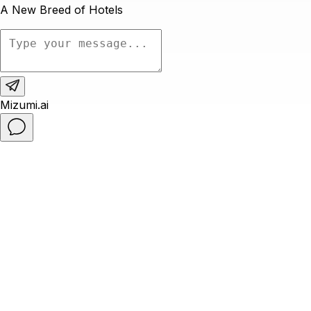
水疗与全方位健康养生
在越南顶级健康养生度假胜地之一——融合岘港度假酒店及别墅，开启一
段宁静舒缓的旅程。这里的每一项体验都以您的身心健康为核心精心打
造。从一价全包式水疗理念到多样化的专属养生活动，我们致力于让您尽
享备受呵护、焕活身心的美好体验。